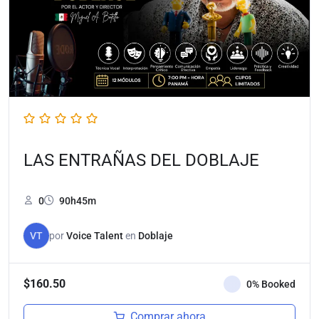
LAS ENTRAÑAS DEL DOBLAJE
0
90h45m
VT
por
Voice Talent
en
Doblaje
$
160.50
0% Booked
Comprar ahora