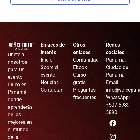
Enlaces de
Otros
Redes
interés
enlaces
sociales
Únete a
Inicio
Comunidad
Panamá,
nosotros
Sobre el
Ebook
Ciudad de
para un
evento
Curso
Panamá
evento
Noticias
gratis
Email:
único en
Contactar
Preguntas
info@voicepa
Panamá,
frecuentes
WhatsApp:
donde
+507 6989-
aprenderás
5890
de los
mejores en
el mundo
de la