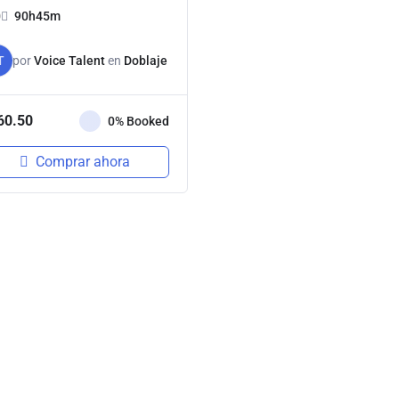
0
90h45m
T
por
Voice Talent
en
Doblaje
60.50
0% Booked
Comprar ahora