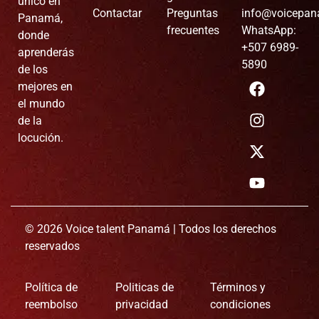
único en
Contactar
Preguntas
info@voicepa
Panamá,
frecuentes
WhatsApp:
donde
+507 6989-
aprenderás
5890
de los
mejores en
el mundo
de la
locución.
© 2026 Voice talent Panamá | Todos los derechos
reservados
Política de
Politicas de
Términos y
reembolso
privacidad
condiciones