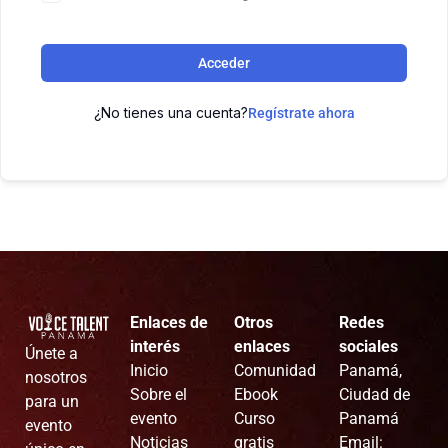
Acceder
¿No tienes una cuenta?
Regístrate ahora
Enlaces de
Otros
Redes
interés
enlaces
sociales
Únete a
Inicio
Comunidad
Panamá,
nosotros
Sobre el
Ebook
Ciudad de
para un
evento
Curso
Panamá
evento
Noticias
gratis
Email: