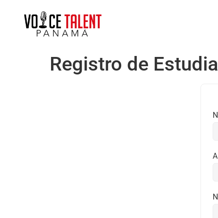
Registro de Estudi
N
A
N