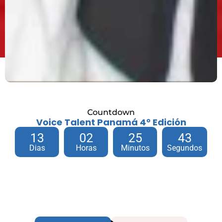
Countdown
Voice Talent Panamá 4° Edición
13
02
25
41
Dias
Horas
Minutos
Segundos