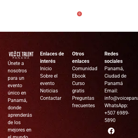
0
Enlaces de
Otros
Redes
interés
enlaces
sociales
Únete a
Inicio
Comunidad
Panamá,
nosotros
Sobre el
Ebook
Ciudad de
para un
evento
Curso
Panamá
evento
Noticias
gratis
Email:
único en
Contactar
Preguntas
info@voicepa
Panamá,
frecuentes
WhatsApp:
donde
+507 6989-
aprenderás
5890
de los
mejores en
el mundo